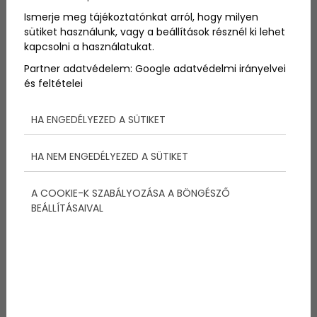
Ismerje meg tájékoztatónkat arról, hogy milyen
sütiket használunk, vagy a beállítások résznél ki lehet
kapcsolni a használatukat.
Partner adatvédelem:
Google adatvédelmi irányelvei
és feltételei
HA ENGEDÉLYEZED A SÜTIKET
5 tökéletes helyszín, hogy
HA NEM ENGEDÉLYEZED A SÜTIKET
lenyűgöző videót készíts
Budapesten
A COOKIE-K SZABÁLYOZÁSA A BÖNGÉSZŐ
BEÁLLÍTÁSAIVAL