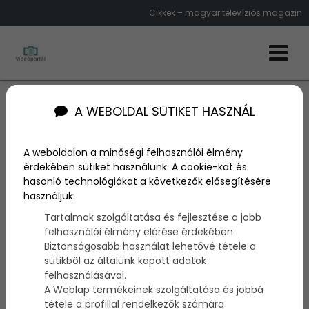
Cikkek – magyar televíziós magazin
Cikkek
A WEBOLDAL SÜTIKET HASZNÁL
Videós cikkek –
A weboldalon a minőségi felhasználói élmény
videoportal.hu
érdekében sütiket használunk. A cookie-kat és
hasonló technológiákat a következők elősegítésére
Itt találhatók a „videós” cikkek, amelyeket a
használjuk:
televíziózás téma kapcsán írtunk olvasóinknak!
Tartalmak szolgáltatása és fejlesztése a jobb
Kellemes böngészést kívánunk az új és a már ismert
felhasználói élmény elérése érdekében
információk, cikkek tengerében!
Biztonságosabb használat lehetővé tétele a
sütikből az általunk kapott adatok
További bejegyzések
felhasználásával.
A Weblap termékeinek szolgáltatása és jobbá
tétele a profillal rendelkezők számára